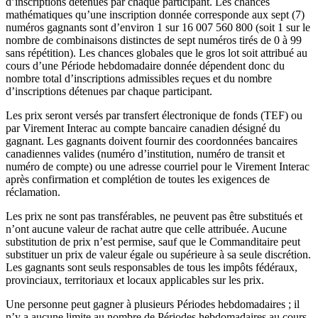
d’inscriptions détenues par chaque participant. Les chances
mathématiques qu’une inscription donnée corresponde aux sept (7)
numéros gagnants sont d’environ 1 sur 16 007 560 800 (soit 1 sur le
nombre de combinaisons distinctes de sept numéros tirés de 0 à 99
sans répétition). Les chances globales que le gros lot soit attribué au
cours d’une Période hebdomadaire donnée dépendent donc du
nombre total d’inscriptions admissibles reçues et du nombre
d’inscriptions détenues par chaque participant.
Les prix seront versés par transfert électronique de fonds (TEF) ou
par Virement Interac au compte bancaire canadien désigné du
gagnant. Les gagnants doivent fournir des coordonnées bancaires
canadiennes valides (numéro d’institution, numéro de transit et
numéro de compte) ou une adresse courriel pour le Virement Interac
après confirmation et complétion de toutes les exigences de
réclamation.
Les prix ne sont pas transférables, ne peuvent pas être substitués et
n’ont aucune valeur de rachat autre que celle attribuée. Aucune
substitution de prix n’est permise, sauf que le Commanditaire peut
substituer un prix de valeur égale ou supérieure à sa seule discrétion.
Les gagnants sont seuls responsables de tous les impôts fédéraux,
provinciaux, territoriaux et locaux applicables sur les prix.
Une personne peut gagner à plusieurs Périodes hebdomadaires ; il
n’y a aucune limite au nombre de Périodes hebdomadaires au cours