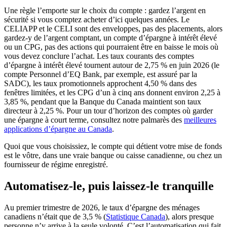
Une règle l’emporte sur le choix du compte : gardez l’argent en
sécurité si vous comptez acheter d’ici quelques années. Le
CELIAPP et le CELI sont des enveloppes, pas des placements, alors
gardez-y de l’argent comptant, un compte d’épargne à intérêt élevé
ou un CPG, pas des actions qui pourraient être en baisse le mois où
vous devez conclure l’achat. Les taux courants des comptes
d’épargne à intérêt élevé tournent autour de 2,75 % en juin 2026 (le
compte Personnel d’EQ Bank, par exemple, est assuré par la
SADC), les taux promotionnels approchent 4,50 % dans des
fenêtres limitées, et les CPG d’un à cinq ans donnent environ 2,25 à
3,85 %, pendant que la Banque du Canada maintient son taux
directeur à 2,25 %. Pour un tour d’horizon des comptes où garder
une épargne à court terme, consultez notre palmarès des
meilleures
applications d’épargne au Canada
.
Quoi que vous choisissiez, le compte qui détient votre mise de fonds
est le vôtre, dans une vraie banque ou caisse canadienne, ou chez un
fournisseur de régime enregistré.
Automatisez-le, puis laissez-le tranquille
Au premier trimestre de 2026, le taux d’épargne des ménages
(s'ouvre dans un no
canadiens n’était que de 3,5 % (
Statistique Canada
), alors presque
personne n’y arrive à la seule volonté. C’est l’automatisation qui fait