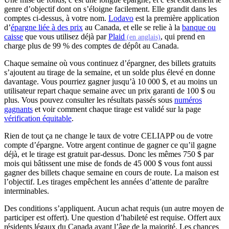
genre d’objectif dont on s’éloigne facilement. Elle grandit dans les
comptes ci-dessus, à votre nom.
Lodavo
est la première application
d’
épargne liée à des prix
au Canada, et elle se relie à la
banque ou
(s'ouvre dans un nouv
caisse
que vous utilisez déjà par
Plaid
, qui prend en
(en anglais)
charge plus de 99 % des comptes de dépôt au Canada.
Chaque semaine où vous continuez d’épargner, des billets gratuits
s’ajoutent au tirage de la semaine, et un solde plus élevé en donne
davantage. Vous pourriez gagner jusqu’à 10 000 $, et au moins un
utilisateur repart chaque semaine avec un prix garanti de 100 $ ou
plus. Vous pouvez consulter les résultats passés sous
numéros
gagnants
et voir comment chaque tirage est validé sur la page
vérification équitable
.
Rien de tout ça ne change le taux de votre CELIAPP ou de votre
compte d’épargne. Votre argent continue de gagner ce qu’il gagne
déjà, et le tirage est gratuit par-dessus. Donc les mêmes 750 $ par
mois qui bâtissent une mise de fonds de 45 000 $ vous font aussi
gagner des billets chaque semaine en cours de route. La maison est
l’objectif. Les tirages empêchent les années d’attente de paraître
interminables.
Des conditions s’appliquent. Aucun achat requis (un autre moyen de
participer est offert). Une question d’habileté est requise. Offert aux
résidents légaux du Canada ayant l’âge de la majorité. Les chances