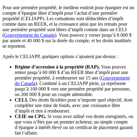
Pour une première propriété, le meilleur endroit pour épargner est un
compte d’épargne libre d’impôt pour l’achat d’une première
propriété (CELIAPP). Les cotisations sont déductibles d’impôt
comme dans un REER, et la croissance ainsi que les retraits pour
une première propriété sont libres d’impôt comme dans un CELI
(s'ouvre dans un nouvel onglet)
(
Gouvernement du Canada
). Vous pouvez y verser jusqu’à 8 000 $
par année et 40 000 $ sur la durée du compte, et les droits inutilisés
se reportent.
Après le CELIAPP, quelques options s’ajoutent par-dessus :
Régime d’accession à la propriété (RAP).
Vous pouvez
retirer jusqu’à 60 000 $ d’un REER libre d’impôt pour une
première propriété, à rembourser sur 15 ans (
Gouvernement
(s'ouvre dans un nouvel onglet)
du Canada
). Combiné à un CELIAPP plein, ça représente
jusqu’à 100 000 $ vers une première propriété par personne,
ou 200 000 $ pour un couple admissible.
CELI.
Des droits flexibles pour n’importe quel objectif, dont
compléter une mise de fonds, avec une croissance libre
d’impôt et rien à rembourser.
CEIE ou CPG.
Si vous avez utilisé vos droits enregistrés, ou
que vous n’êtes pas un premier acheteur, un simple compte
d’épargne à intérêt élevé ou un certificat de placement garanti
fait l’affaire.