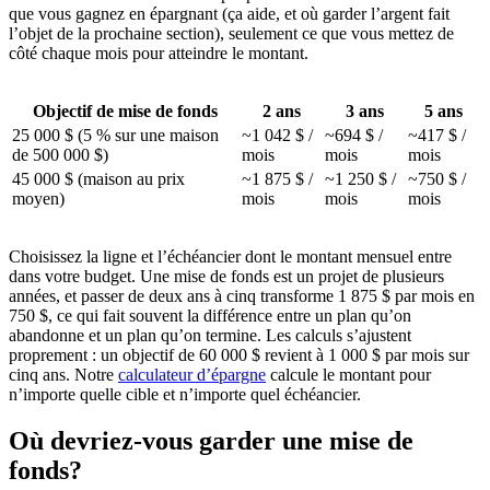
que vous gagnez en épargnant (ça aide, et où garder l’argent fait
l’objet de la prochaine section), seulement ce que vous mettez de
côté chaque mois pour atteindre le montant.
Objectif de mise de fonds
2 ans
3 ans
5 ans
25 000 $ (5 % sur une maison
~1 042 $ /
~694 $ /
~417 $ /
de 500 000 $)
mois
mois
mois
45 000 $ (maison au prix
~1 875 $ /
~1 250 $ /
~750 $ /
moyen)
mois
mois
mois
Choisissez la ligne et l’échéancier dont le montant mensuel entre
dans votre budget. Une mise de fonds est un projet de plusieurs
années, et passer de deux ans à cinq transforme 1 875 $ par mois en
750 $, ce qui fait souvent la différence entre un plan qu’on
abandonne et un plan qu’on termine. Les calculs s’ajustent
proprement : un objectif de 60 000 $ revient à 1 000 $ par mois sur
cinq ans. Notre
calculateur d’épargne
calcule le montant pour
n’importe quelle cible et n’importe quel échéancier.
Où devriez-vous garder une mise de
fonds?