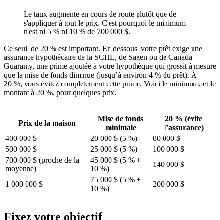
Le taux augmente en cours de route plutôt que de
s'appliquer à tout le prix. C'est pourquoi le minimum
n'est ni 5 % ni 10 % de 700 000 $.
Ce seuil de 20 % est important. En dessous, votre prêt exige une
assurance hypothécaire de la SCHL, de Sagen ou de Canada
Guaranty, une prime ajoutée à votre hypothèque qui grossit à mesure
que la mise de fonds diminue (jusqu’à environ 4 % du prêt). À
20 %, vous évitez complètement cette prime. Voici le minimum, et le
montant à 20 %, pour quelques prix.
Mise de fonds
20 % (évite
Prix de la maison
minimale
l’assurance)
400 000 $
20 000 $ (5 %)
80 000 $
500 000 $
25 000 $ (5 %)
100 000 $
700 000 $ (proche de la
45 000 $ (5 % +
140 000 $
moyenne)
10 %)
75 000 $ (5 % +
1 000 000 $
200 000 $
10 %)
Fixez votre objectif