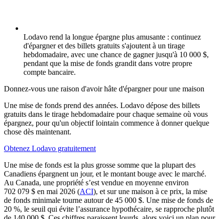
Lodavo rend la longue épargne plus amusante : continuez
d'épargner et des billets gratuits s'ajoutent à un tirage
hebdomadaire, avec une chance de gagner jusqu'à 10 000 $,
pendant que la mise de fonds grandit dans votre propre
compte bancaire.
Donnez-vous une raison d'avoir hâte d'épargner pour une maison
Une mise de fonds prend des années. Lodavo dépose des billets
gratuits dans le tirage hebdomadaire pour chaque semaine où vous
épargnez, pour qu'un objectif lointain commence à donner quelque
chose dès maintenant.
Obtenez Lodavo gratuitement
Une mise de fonds est la plus grosse somme que la plupart des
Canadiens épargnent un jour, et le montant bouge avec le marché.
Au Canada, une propriété s’est vendue en moyenne environ
(s'ouvre dans un nouvel onglet)
702 079 $ en mai 2026 (
ACI
), et sur une maison à ce prix, la mise
de fonds minimale tourne autour de 45 000 $. Une mise de fonds de
20 %, le seuil qui évite l’assurance hypothécaire, se rapproche plutôt
de 140 000 $. Ces chiffres paraissent lourds, alors voici un plan pour