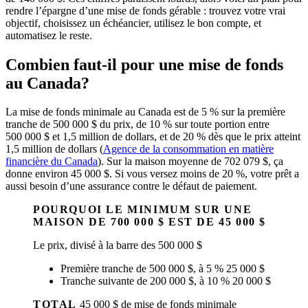
rendre l’épargne d’une mise de fonds gérable : trouvez votre vrai
objectif, choisissez un échéancier, utilisez le bon compte, et
automatisez le reste.
Combien faut-il pour une mise de fonds
au Canada?
La mise de fonds minimale au Canada est de 5 % sur la première
tranche de 500 000 $ du prix, de 10 % sur toute portion entre
500 000 $ et 1,5 million de dollars, et de 20 % dès que le prix atteint
1,5 million de dollars (
Agence de la consommation en matière
(s'ouvre dans un nouvel onglet)
financière du Canada
). Sur la maison moyenne de 702 079 $, ça
donne environ 45 000 $. Si vous versez moins de 20 %, votre prêt a
aussi besoin d’une assurance contre le défaut de paiement.
POURQUOI LE MINIMUM SUR UNE
MAISON DE 700 000 $ EST DE 45 000 $
Le prix, divisé à la barre des 500 000 $
Première tranche de 500 000 $, à 5 %
25 000 $
Tranche suivante de 200 000 $, à 10 %
20 000 $
TOTAL
45 000 $ de mise de fonds minimale