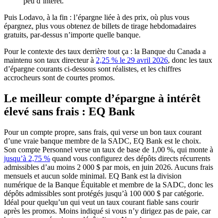
peu d’intérêt.
Puis Lodavo, à la fin : l’épargne liée à des prix, où plus vous
épargnez, plus vous obtenez de billets de tirage hebdomadaires
gratuits, par-dessus n’importe quelle banque.
Pour le contexte des taux derrière tout ça : la Banque du Canada a
(s'ouvre dans un
maintenu son taux directeur à
2,25 % le 29 avril 2026
, donc les taux
d’épargne courants ci-dessous sont réalistes, et les chiffres
accrocheurs sont de courtes promos.
Le meilleur compte d’épargne à intérêt
élevé sans frais : EQ Bank
Pour un compte propre, sans frais, qui verse un bon taux courant
d’une vraie banque membre de la SADC, EQ Bank est le choix.
Son compte Personnel verse un taux de base de 1,00 %, qui monte à
(s'ouvre dans un nouvel onglet)
jusqu’à 2,75 %
quand vous configurez des dépôts directs récurrents
admissibles d’au moins 2 000 $ par mois, en juin 2026. Aucuns frais
mensuels et aucun solde minimal. EQ Bank est la division
numérique de la Banque Équitable et membre de la SADC, donc les
dépôts admissibles sont protégés jusqu’à 100 000 $ par catégorie.
Idéal pour quelqu’un qui veut un taux courant fiable sans courir
après les promos. Moins indiqué si vous n’y dirigez pas de paie, car