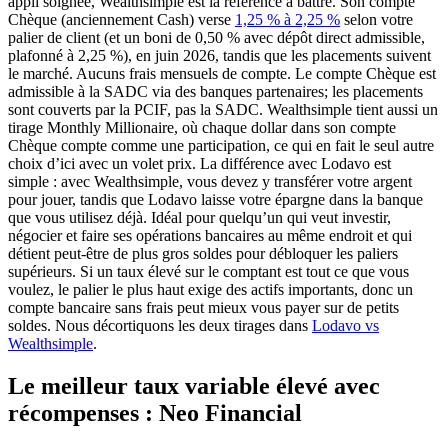
appli soignée, Wealthsimple est la référence à battre. Son compte
(s'ouvre dans un 
Chèque (anciennement Cash) verse
1,25 % à 2,25 %
selon votre
palier de client (et un boni de 0,50 % avec dépôt direct admissible,
plafonné à 2,25 %), en juin 2026, tandis que les placements suivent
le marché. Aucuns frais mensuels de compte. Le compte Chèque est
admissible à la SADC via des banques partenaires; les placements
sont couverts par la PCIF, pas la SADC. Wealthsimple tient aussi un
tirage Monthly Millionaire, où chaque dollar dans son compte
Chèque compte comme une participation, ce qui en fait le seul autre
choix d’ici avec un volet prix. La différence avec Lodavo est
simple : avec Wealthsimple, vous devez y transférer votre argent
pour jouer, tandis que Lodavo laisse votre épargne dans la banque
que vous utilisez déjà. Idéal pour quelqu’un qui veut investir,
négocier et faire ses opérations bancaires au même endroit et qui
détient peut-être de plus gros soldes pour débloquer les paliers
supérieurs. Si un taux élevé sur le comptant est tout ce que vous
voulez, le palier le plus haut exige des actifs importants, donc un
compte bancaire sans frais peut mieux vous payer sur de petits
soldes. Nous décortiquons les deux tirages dans
Lodavo vs
Wealthsimple
.
Le meilleur taux variable élevé avec
récompenses : Neo Financial