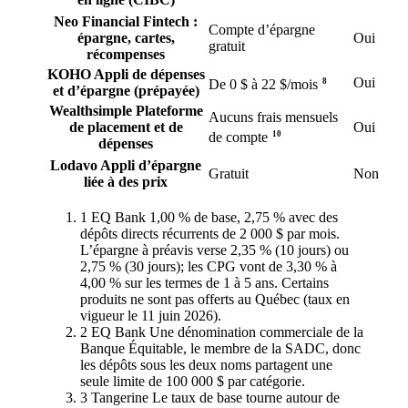
Neo Financial
Fintech :
Compte d’épargne
épargne, cartes,
Oui
gratuit
récompenses
KOHO
Appli de dépenses
Oui
8
De 0 $ à 22 $/mois
et d’épargne (prépayée)
Wealthsimple
Plateforme
Aucuns frais mensuels
de placement et de
Oui
10
de compte
dépenses
Lodavo
Appli d’épargne
Gratuit
Non
liée à des prix
1
EQ Bank
1,00 % de base, 2,75 % avec des
dépôts directs récurrents de 2 000 $ par mois.
L’épargne à préavis verse 2,35 % (10 jours) ou
2,75 % (30 jours); les CPG vont de 3,30 % à
4,00 % sur les termes de 1 à 5 ans. Certains
produits ne sont pas offerts au Québec (taux en
vigueur le 11 juin 2026).
2
EQ Bank
Une dénomination commerciale de la
Banque Équitable, le membre de la SADC, donc
les dépôts sous les deux noms partagent une
seule limite de 100 000 $ par catégorie.
3
Tangerine
Le taux de base tourne autour de