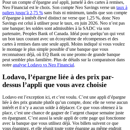
Pour un compte d’épargne axé appli, jumelé à des cartes à remises,
Neo Financial est le choix. Son compte Neo Savings verse un
taux à
(s'ouvre dans un nouvel onglet)
paliers jusqu’à 2,75 %
sans frais ni minimum, tandis que son compte
d’épargne à intérêt élevé distinct ne verse que 1,25 %, donc Neo
Savings est celui à utiliser pour le taux, en juin 2026. Neo n’est pas
une banque; les soldes sont admissibles à la SADC via son
partenaire, Peoples Bank of Canada. Idéal pour quelqu’un qui veut
un bon taux courant avec un écosystème de récompenses et des
cartes à remises dans une seule appli. Moins indiqué si vous voulez
le montage le plus simple possible d’une banque que vous
reconnaissez déjà, où EQ Bank ou une promo de grande banque
peut sembler plus familière. Plus de détails sur la comparaison dans
notre
analyse Lodavo vs Neo Financial
.
Lodavo, l’épargne liée à des prix par-
dessus l’appli que vous avez choisie
Lodavo est l’exception ici, et c’est voulu. C’est une appli d’épargne
liée à des prix gratuite plutôt qu’un compte, donc elle ne verse aucun
intérêt et il n’y a aucun solde à déplacer. Ce que vous obtenez à la
place, c’est une chance de gagner de l’argent chaque semaine juste
en épargnant. C’est aussi la seule appli de cette page qui fonctionne
avec la banque que vous utilisez déjà. Vos billets suivent ce que
vous épargnez, et elle réunit toute votre épargne au même endroit