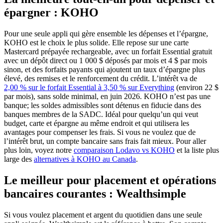
épargner : KOHO
Pour une seule appli qui gère ensemble les dépenses et l’épargne,
KOHO est le choix le plus solide. Elle repose sur une carte
Mastercard prépayée rechargeable, avec un forfait Essential gratuit
avec un dépôt direct ou 1 000 $ déposés par mois et 4 $ par mois
sinon, et des forfaits payants qui ajoutent un taux d’épargne plus
élevé, des remises et le renforcement du crédit. L’intérêt va de
(s'ouvre dans u
2,00 % sur le forfait Essential à 3,50 % sur Everything
(environ 22 $
par mois), sans solde minimal, en juin 2026. KOHO n’est pas une
banque; les soldes admissibles sont détenus en fiducie dans des
banques membres de la SADC. Idéal pour quelqu’un qui veut
budget, carte et épargne au même endroit et qui utilisera les
avantages pour compenser les frais. Si vous ne voulez que de
l’intérêt brut, un compte bancaire sans frais fait mieux. Pour aller
plus loin, voyez notre
comparaison Lodavo vs KOHO
et la liste plus
large des
alternatives à KOHO au Canada
.
Le meilleur pour placement et opérations
bancaires courantes : Wealthsimple
Si vous voulez placement et argent du quotidien dans une seule