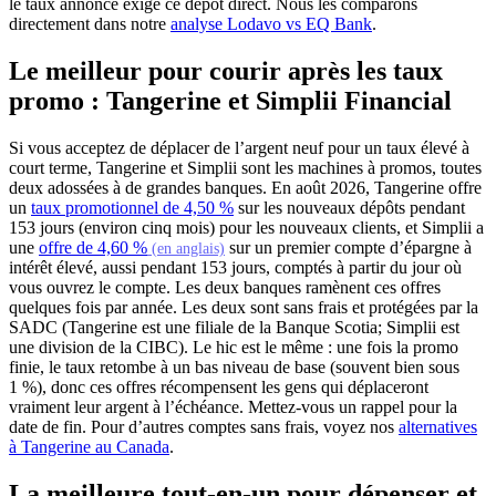
le taux annoncé exige ce dépôt direct. Nous les comparons
directement dans notre
analyse Lodavo vs EQ Bank
.
Le meilleur pour courir après les taux
promo : Tangerine et Simplii Financial
Si vous acceptez de déplacer de l’argent neuf pour un taux élevé à
court terme, Tangerine et Simplii sont les machines à promos, toutes
deux adossées à de grandes banques. En août 2026, Tangerine offre
(s'ouvre dans un nouvel onglet)
un
taux promotionnel de 4,50 %
sur les nouveaux dépôts pendant
153 jours (environ cinq mois) pour les nouveaux clients, et Simplii a
(s'ouvre dans un nouvel onglet)
une
offre de 4,60 %
sur un premier compte d’épargne à
(en anglais)
intérêt élevé, aussi pendant 153 jours, comptés à partir du jour où
vous ouvrez le compte. Les deux banques ramènent ces offres
quelques fois par année. Les deux sont sans frais et protégées par la
SADC (Tangerine est une filiale de la Banque Scotia; Simplii est
une division de la CIBC). Le hic est le même : une fois la promo
finie, le taux retombe à un bas niveau de base (souvent bien sous
1 %), donc ces offres récompensent les gens qui déplaceront
vraiment leur argent à l’échéance. Mettez-vous un rappel pour la
date de fin. Pour d’autres comptes sans frais, voyez nos
alternatives
à Tangerine au Canada
.
La meilleure tout-en-un pour dépenser et