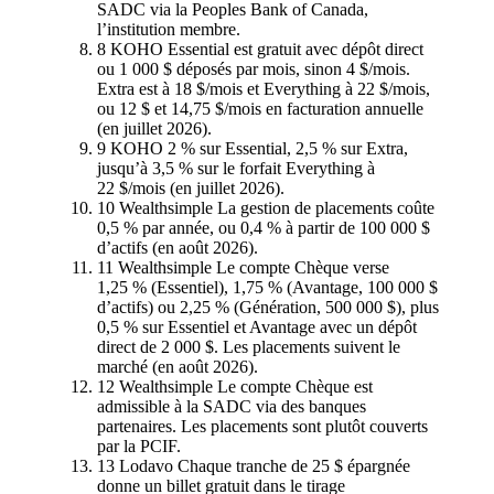
SADC via la Peoples Bank of Canada,
l’institution membre.
8
KOHO
Essential est gratuit avec dépôt direct
ou 1 000 $ déposés par mois, sinon 4 $/mois.
Extra est à 18 $/mois et Everything à 22 $/mois,
ou 12 $ et 14,75 $/mois en facturation annuelle
(en juillet 2026).
9
KOHO
2 % sur Essential, 2,5 % sur Extra,
jusqu’à 3,5 % sur le forfait Everything à
22 $/mois (en juillet 2026).
10
Wealthsimple
La gestion de placements coûte
0,5 % par année, ou 0,4 % à partir de 100 000 $
d’actifs (en août 2026).
11
Wealthsimple
Le compte Chèque verse
1,25 % (Essentiel), 1,75 % (Avantage, 100 000 $
d’actifs) ou 2,25 % (Génération, 500 000 $), plus
0,5 % sur Essentiel et Avantage avec un dépôt
direct de 2 000 $. Les placements suivent le
marché (en août 2026).
12
Wealthsimple
Le compte Chèque est
admissible à la SADC via des banques
partenaires. Les placements sont plutôt couverts
par la PCIF.
13
Lodavo
Chaque tranche de 25 $ épargnée
donne un billet gratuit dans le tirage