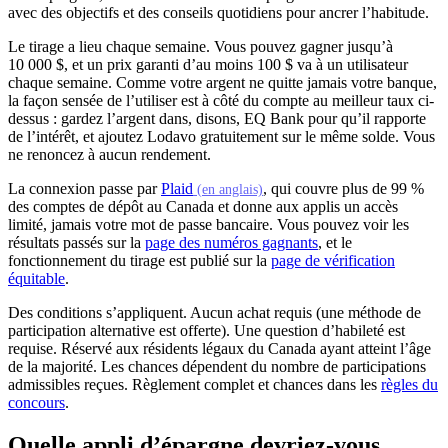
avec des objectifs et des conseils quotidiens pour ancrer l’habitude.
Le tirage a lieu chaque semaine. Vous pouvez gagner jusqu’à
10 000 $, et un prix garanti d’au moins 100 $ va à un utilisateur
chaque semaine. Comme votre argent ne quitte jamais votre banque,
la façon sensée de l’utiliser est à côté du compte au meilleur taux ci-
dessus : gardez l’argent dans, disons, EQ Bank pour qu’il rapporte
de l’intérêt, et ajoutez Lodavo gratuitement sur le même solde. Vous
ne renoncez à aucun rendement.
(s'ouvre dans un nouvel ongle
La connexion passe par
Plaid
, qui couvre plus de 99 %
(en anglais)
des comptes de dépôt au Canada et donne aux applis un accès
limité, jamais votre mot de passe bancaire. Vous pouvez voir les
résultats passés sur la
page des numéros gagnants
, et le
fonctionnement du tirage est publié sur la
page de vérification
équitable
.
Des conditions s’appliquent. Aucun achat requis (une méthode de
participation alternative est offerte). Une question d’habileté est
requise. Réservé aux résidents légaux du Canada ayant atteint l’âge
de la majorité. Les chances dépendent du nombre de participations
admissibles reçues. Règlement complet et chances dans les
règles du
concours
.
Quelle appli d’épargne devriez-vous