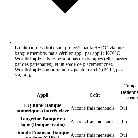
La plupart des choix sont protégés par la SADC via une
banque membre, mais vérifiez appli par appli : KOHO,
Wealthsimple et Neo ne sont pas des banques (elles passent
par des partenaires), et un solde de placement chez
Wealthsimple comporte un risque de marché (PCIF, pas
SADC).
Compar
Détient 
Appli
Coût
arge
EQ Bank
Banque
Aucuns frais mensuels
Oui
numérique à intérêt élevé
Tangerine
Banque en
Aucuns frais mensuels
Oui
ligne (Banque Scotia)
Simplii Financial
Banque
Aucuns frais mensuels
Oui
en ligne (CIBC)