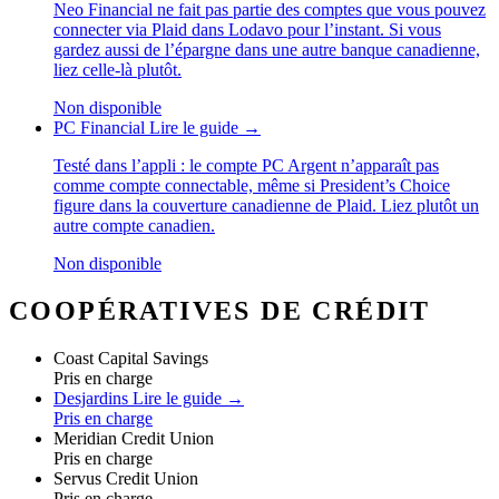
Neo Financial ne fait pas partie des comptes que vous pouvez
connecter via Plaid dans Lodavo pour l’instant. Si vous
gardez aussi de l’épargne dans une autre banque canadienne,
liez celle-là plutôt.
Non disponible
PC Financial
Lire le guide →
Testé dans l’appli : le compte PC Argent n’apparaît pas
comme compte connectable, même si President’s Choice
figure dans la couverture canadienne de Plaid. Liez plutôt un
autre compte canadien.
Non disponible
COOPÉRATIVES DE CRÉDIT
Coast Capital Savings
Pris en charge
Desjardins
Lire le guide →
Pris en charge
Meridian Credit Union
Pris en charge
Servus Credit Union
Pris en charge