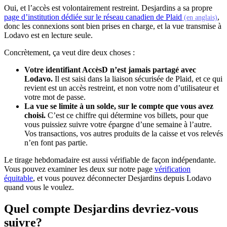
Oui, et l’accès est volontairement restreint. Desjardins a sa propre
(s'
page d’institution dédiée sur le réseau canadien de Plaid
,
(en anglais)
donc les connexions sont bien prises en charge, et la vue transmise à
Lodavo est en lecture seule.
Concrètement, ça veut dire deux choses :
Votre identifiant AccèsD n’est jamais partagé avec
Lodavo.
Il est saisi dans la liaison sécurisée de Plaid, et ce qui
revient est un accès restreint, et non votre nom d’utilisateur et
votre mot de passe.
La vue se limite à un solde, sur le compte que vous avez
choisi.
C’est ce chiffre qui détermine vos billets, pour que
vous puissiez suivre votre épargne d’une semaine à l’autre.
Vos transactions, vos autres produits de la caisse et vos relevés
n’en font pas partie.
Le tirage hebdomadaire est aussi vérifiable de façon indépendante.
Vous pouvez examiner les deux sur notre page
vérification
équitable
, et vous pouvez déconnecter Desjardins depuis Lodavo
quand vous le voulez.
Quel compte Desjardins devriez-vous
suivre?