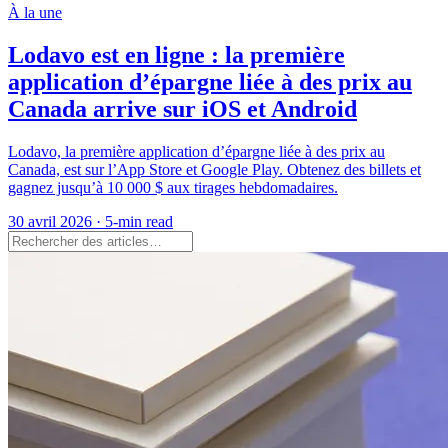
À la une
Lodavo est en ligne : la première
application d’épargne liée à des prix au
Canada arrive sur iOS et Android
Lodavo, la première application d’épargne liée à des prix au
Canada, est sur l’App Store et Google Play. Obtenez des billets et
gagnez jusqu’à 10 000 $ aux tirages hebdomadaires.
30 avril 2026
·
5-min read