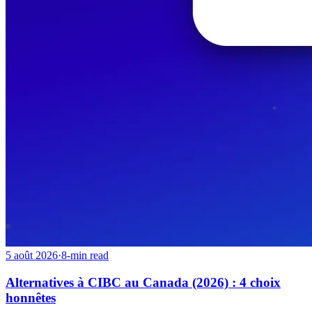
5 août 2026
·
8-min read
Alternatives à CIBC au Canada (2026) : 4 choix
honnêtes