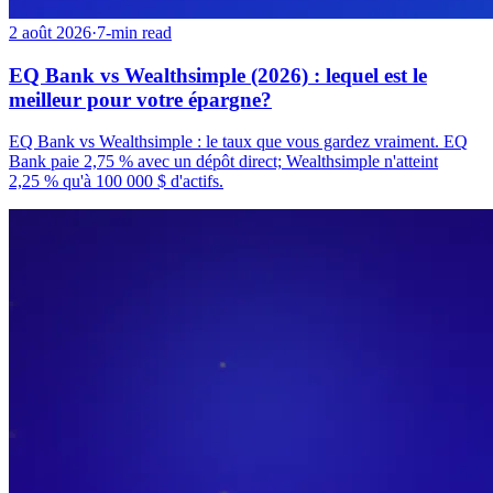
2 août 2026
·
7-min read
EQ Bank vs Wealthsimple (2026) : lequel est le
meilleur pour votre épargne?
EQ Bank vs Wealthsimple : le taux que vous gardez vraiment. EQ
Bank paie 2,75 % avec un dépôt direct; Wealthsimple n'atteint
2,25 % qu'à 100 000 $ d'actifs.