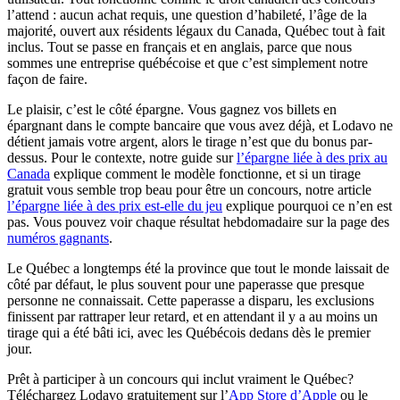
l’attend : aucun achat requis, une question d’habileté, l’âge de la
majorité, ouvert aux résidents légaux du Canada, Québec tout à fait
inclus. Tout se passe en français et en anglais, parce que nous
sommes une entreprise québécoise et que c’est simplement notre
façon de faire.
Le plaisir, c’est le côté épargne. Vous gagnez vos billets en
épargnant dans le compte bancaire que vous avez déjà, et Lodavo ne
détient jamais votre argent, alors le tirage n’est que du bonus par-
dessus. Pour le contexte, notre guide sur
l’épargne liée à des prix au
Canada
explique comment le modèle fonctionne, et si un tirage
gratuit vous semble trop beau pour être un concours, notre article
l’épargne liée à des prix est-elle du jeu
explique pourquoi ce n’en est
pas. Vous pouvez voir chaque résultat hebdomadaire sur la page des
numéros gagnants
.
Le Québec a longtemps été la province que tout le monde laissait de
côté par défaut, le plus souvent pour une paperasse que presque
personne ne connaissait. Cette paperasse a disparu, les exclusions
finissent par rattraper leur retard, et en attendant il y a au moins un
tirage qui a été bâti ici, avec les Québécois dedans dès le premier
jour.
Prêt à participer à un concours qui inclut vraiment le Québec?
(s'ouvre da
Téléchargez Lodavo gratuitement sur l’
App Store d’Apple
ou le