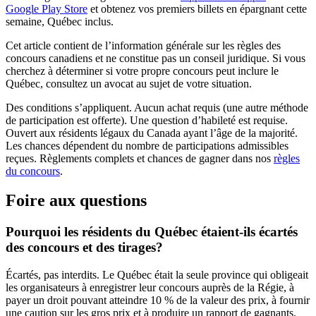
(s'ouvre dans un nouvel onglet)
Google Play Store
et obtenez vos premiers billets en épargnant cette
semaine, Québec inclus.
Cet article contient de l’information générale sur les règles des
concours canadiens et ne constitue pas un conseil juridique. Si vous
cherchez à déterminer si votre propre concours peut inclure le
Québec, consultez un avocat au sujet de votre situation.
Des conditions s’appliquent. Aucun achat requis (une autre méthode
de participation est offerte). Une question d’habileté est requise.
Ouvert aux résidents légaux du Canada ayant l’âge de la majorité.
Les chances dépendent du nombre de participations admissibles
reçues. Règlements complets et chances de gagner dans nos
règles
du concours
.
Foire aux questions
Pourquoi les résidents du Québec étaient-ils écartés
des concours et des tirages?
Écartés, pas interdits. Le Québec était la seule province qui obligeait
les organisateurs à enregistrer leur concours auprès de la Régie, à
payer un droit pouvant atteindre 10 % de la valeur des prix, à fournir
une caution sur les gros prix et à produire un rapport de gagnants.