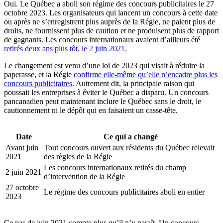
Oui. Le Québec a aboli son régime des concours publicitaires le 27
octobre 2023. Les organisateurs qui lancent un concours à cette date
ou après ne s’enregistrent plus auprès de la Régie, ne paient plus de
droits, ne fournissent plus de caution et ne produisent plus de rapport
de gagnants. Les concours internationaux avaient d’ailleurs été
(s'ouvre dans un nouvel onglet)
retirés deux ans plus tôt, le 2 juin 2021
.
Le changement est venu d’une loi de 2023 qui visait à réduire la
paperasse, et la Régie
confirme elle-même qu’elle n’encadre plus les
(s'ouvre dans un nouvel onglet)
concours publicitaires
. Autrement dit, la principale raison qui
poussait les entreprises à éviter le Québec a disparu. Un concours
pancanadien peut maintenant inclure le Québec sans le droit, le
cautionnement ni le dépôt qui en faisaient un casse-tête.
Date
Ce qui a changé
Avant juin
Tout concours ouvert aux résidents du Québec relevait
2021
des règles de la Régie
Les concours internationaux retirés du champ
2 juin 2021
d’intervention de la Régie
27 octobre
Le régime des concours publicitaires aboli en entier
2023
Ce pas de juin 2021 compte plus qu’il n’y paraît. Un concours