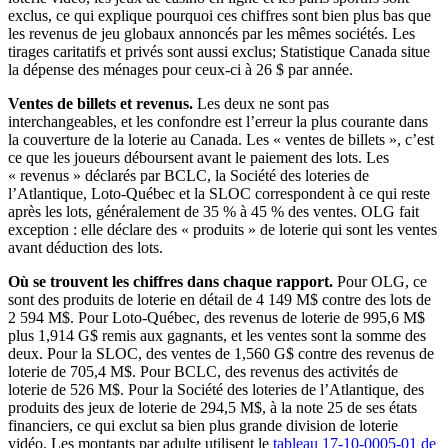
exclus, ce qui explique pourquoi ces chiffres sont bien plus bas que
les revenus de jeu globaux annoncés par les mêmes sociétés. Les
tirages caritatifs et privés sont aussi exclus; Statistique Canada situe
la dépense des ménages pour ceux-ci à 26 $ par année.
Ventes de billets et revenus.
Les deux ne sont pas
interchangeables, et les confondre est l’erreur la plus courante dans
la couverture de la loterie au Canada. Les « ventes de billets », c’est
ce que les joueurs déboursent avant le paiement des lots. Les
« revenus » déclarés par BCLC, la Société des loteries de
l’Atlantique, Loto-Québec et la SLOC correspondent à ce qui reste
après les lots, généralement de 35 % à 45 % des ventes. OLG fait
exception : elle déclare des « produits » de loterie qui sont les ventes
avant déduction des lots.
Où se trouvent les chiffres dans chaque rapport.
Pour OLG, ce
sont des produits de loterie en détail de 4 149 M$ contre des lots de
2 594 M$. Pour Loto-Québec, des revenus de loterie de 995,6 M$
plus 1,914 G$ remis aux gagnants, et les ventes sont la somme des
deux. Pour la SLOC, des ventes de 1,560 G$ contre des revenus de
loterie de 705,4 M$. Pour BCLC, des revenus des activités de
loterie de 526 M$. Pour la Société des loteries de l’Atlantique, des
produits des jeux de loterie de 294,5 M$, à la note 25 de ses états
financiers, ce qui exclut sa bien plus grande division de loterie
vidéo. Les montants par adulte utilisent le
tableau 17-10-0005-01 de