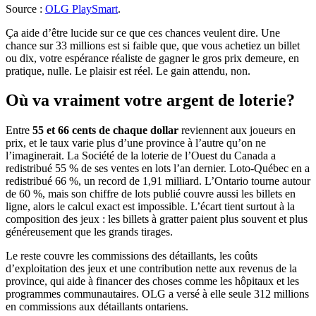
(s'ouvre dans un nouvel onglet)
Source :
OLG PlaySmart
.
Ça aide d’être lucide sur ce que ces chances veulent dire. Une
chance sur 33 millions est si faible que, que vous achetiez un billet
ou dix, votre espérance réaliste de gagner le gros prix demeure, en
pratique, nulle. Le plaisir est réel. Le gain attendu, non.
Où va vraiment votre argent de loterie?
Entre
55 et 66 cents de chaque dollar
reviennent aux joueurs en
prix, et le taux varie plus d’une province à l’autre qu’on ne
l’imaginerait. La Société de la loterie de l’Ouest du Canada a
redistribué 55 % de ses ventes en lots l’an dernier. Loto-Québec en a
redistribué 66 %, un record de 1,91 milliard. L’Ontario tourne autour
de 60 %, mais son chiffre de lots publié couvre aussi les billets en
ligne, alors le calcul exact est impossible. L’écart tient surtout à la
composition des jeux : les billets à gratter paient plus souvent et plus
généreusement que les grands tirages.
Le reste couvre les commissions des détaillants, les coûts
d’exploitation des jeux et une contribution nette aux revenus de la
province, qui aide à financer des choses comme les hôpitaux et les
programmes communautaires. OLG a versé à elle seule 312 millions
en commissions aux détaillants ontariens.