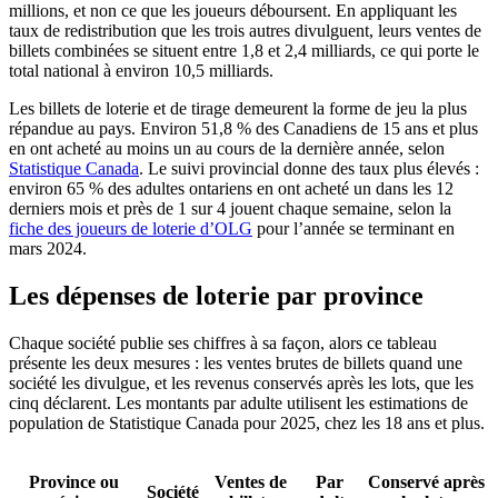
millions, et non ce que les joueurs déboursent. En appliquant les
taux de redistribution que les trois autres divulguent, leurs ventes de
billets combinées se situent entre 1,8 et 2,4 milliards, ce qui porte le
total national à environ 10,5 milliards.
Les billets de loterie et de tirage demeurent la forme de jeu la plus
répandue au pays. Environ 51,8 % des Canadiens de 15 ans et plus
en ont acheté au moins un au cours de la dernière année, selon
(s'ouvre dans un nouvel onglet)
Statistique Canada
. Le suivi provincial donne des taux plus élevés :
environ 65 % des adultes ontariens en ont acheté un dans les 12
derniers mois et près de 1 sur 4 jouent chaque semaine, selon la
(s'ouvre dans un nouvel onglet)
fiche des joueurs de loterie d’OLG
pour l’année se terminant en
mars 2024.
Les dépenses de loterie par province
Chaque société publie ses chiffres à sa façon, alors ce tableau
présente les deux mesures : les ventes brutes de billets quand une
société les divulgue, et les revenus conservés après les lots, que les
cinq déclarent. Les montants par adulte utilisent les estimations de
population de Statistique Canada pour 2025, chez les 18 ans et plus.
Province ou
Ventes de
Par
Conservé après
Société