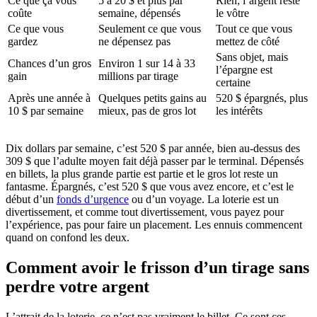
Ce que ça vous
5 à 20 $ et plus par
Rien; l’argent reste
coûte
semaine, dépensés
le vôtre
Ce que vous
Seulement ce que vous
Tout ce que vous
gardez
ne dépensez pas
mettez de côté
Sans objet, mais
Chances d’un gros
Environ 1 sur 14 à 33
l’épargne est
gain
millions par tirage
certaine
Après une année à
Quelques petits gains au
520 $ épargnés, plus
10 $ par semaine
mieux, pas de gros lot
les intérêts
Dix dollars par semaine, c’est 520 $ par année, bien au-dessus des
309 $ que l’adulte moyen fait déjà passer par le terminal. Dépensés
en billets, la plus grande partie est partie et le gros lot reste un
fantasme. Épargnés, c’est 520 $ que vous avez encore, et c’est le
début d’un
fonds d’urgence
ou d’un voyage. La loterie est un
divertissement, et comme tout divertissement, vous payez pour
l’expérience, pas pour faire un placement. Les ennuis commencent
quand on confond les deux.
Comment avoir le frisson d’un tirage sans
perdre votre argent
L’attrait de la loterie, ce n’est pas vraiment le billet. Ce sont ces