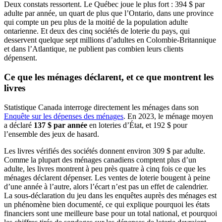
Deux constats ressortent. Le Québec joue le plus fort : 394 $ par
adulte par année, un quart de plus que l’Ontario, dans une province
qui compte un peu plus de la moitié de la population adulte
ontarienne. Et deux des cinq sociétés de loterie du pays, qui
desservent quelque sept millions d’adultes en Colombie-Britannique
et dans l’Atlantique, ne publient pas combien leurs clients
dépensent.
Ce que les ménages déclarent, et ce que montrent les
livres
Statistique Canada interroge directement les ménages dans son
(s'ouvre dans un nouvel onglet)
Enquête sur les dépenses des ménages
. En 2023, le ménage moyen
a déclaré
137 $ par année
en loteries d’État, et 192 $ pour
l’ensemble des jeux de hasard.
Les livres vérifiés des sociétés donnent environ 309 $ par adulte.
Comme la plupart des ménages canadiens comptent plus d’un
adulte, les livres montrent à peu près quatre à cinq fois ce que les
ménages déclarent dépenser. Les ventes de loterie bougent à peine
d’une année à l’autre, alors l’écart n’est pas un effet de calendrier.
La sous-déclaration du jeu dans les enquêtes auprès des ménages est
un phénomène bien documenté, ce qui explique pourquoi les états
financiers sont une meilleure base pour un total national, et pourquoi