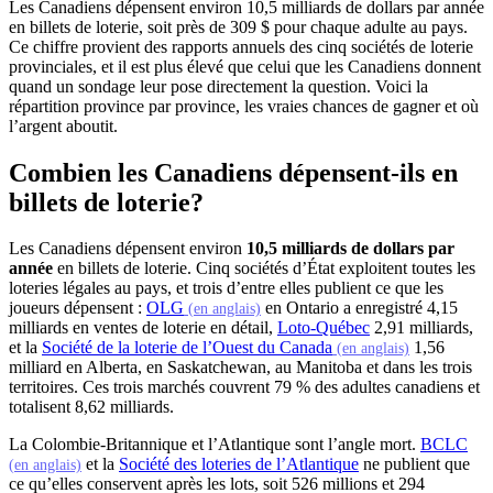
Les Canadiens dépensent environ 10,5 milliards de dollars par année
en billets de loterie, soit près de 309 $ pour chaque adulte au pays.
Ce chiffre provient des rapports annuels des cinq sociétés de loterie
provinciales, et il est plus élevé que celui que les Canadiens donnent
quand un sondage leur pose directement la question. Voici la
répartition province par province, les vraies chances de gagner et où
l’argent aboutit.
Combien les Canadiens dépensent-ils en
billets de loterie?
Les Canadiens dépensent environ
10,5 milliards de dollars par
année
en billets de loterie. Cinq sociétés d’État exploitent toutes les
loteries légales au pays, et trois d’entre elles publient ce que les
(s'ouvre dans un nouvel onglet)
joueurs dépensent :
OLG
en Ontario a enregistré 4,15
(en anglais)
(s'ouvre dans un 
milliards en ventes de loterie en détail,
Loto-Québec
2,91 milliards,
(s'ouvre dan
et la
Société de la loterie de l’Ouest du Canada
1,56
(en anglais)
milliard en Alberta, en Saskatchewan, au Manitoba et dans les trois
territoires. Ces trois marchés couvrent 79 % des adultes canadiens et
totalisent 8,62 milliards.
La Colombie-Britannique et l’Atlantique sont l’angle mort.
BCLC
(s'ouvre dans un nouvel onglet)
(s'ouvre dans un no
et la
Société des loteries de l’Atlantique
ne publient que
(en anglais)
ce qu’elles conservent après les lots, soit 526 millions et 294