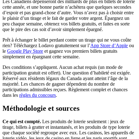
Les Canadiens dépenseront des milliards de plus en billets de loterie
cette année, et une bonne partie n’achètera que quelques secondes
d’espoir et pas grand-chose d’autre. Vous n’avez pas à choisir entre
le plaisir d’un tirage et le fait de garder votre argent. Épargnez un
peu chaque semaine, obtenez vos billets gratuits, et faites en sorte
que le pire des cas soit d’avoir simplement épargné.
Prêt à échanger le billet perdant contre un tirage qui ne vous coûte
(s'ou
rien? Téléchargez Lodavo gratuitement sur l’
App Store d’Apple
ou
(s'ouvre dans un nouvel onglet)
le
Google Play Store
et gagnez vos premiers billets gratuits
simplement en épargnant cette semaine.
Des conditions s’appliquent. Aucun achat requis (un mode de
participation gratuit est offert). Une question d’habileté est exigée.
Réservé aux résidents légaux du Canada ayant atteint l’âge de la
majorité. Les chances de gagner dépendent du nombre de
participations admissibles reçues. Règlement complet et chances
dans les
règles du concours
.
Méthodologie et sources
Ce qui est compté.
Les produits de loterie seulement : jeux de
tirage, billets à gratter et instantanés, et les produits de type loterie
que chaque société regroupe avec eux. Les casinos, les appareils de
loterie vidéo, les jeux de casino en ligne et les paris sportifs sont