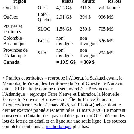
région
billets
adulte
les lots
Ontario
OLG
4,15 G$
311 $
voir la note
Loto-
Québec
2,91 G$
394 $
996 M$
Québec
Prairies et
SLOC
1,56 G$
250 $
705 M$
territoires
Colombie-
non
non
BCLC
526 M$
Britannique
divulgué
divulgué
Provinces de
non
non
SLA
294 M$
l’Atlantique
divulgué
divulgué
Canada
≈ 10,5 G$
≈ 309 $
« Prairies et territoires » regroupe l’Alberta, la Saskatchewan, le
Manitoba, le Yukon, les Territoires du Nord-Ouest et le Nunavut,
que la SLOC traite comme un seul marché. « Provinces de
l’Atlantique » regroupe Terre-Neuve-et-Labrador, la Nouvelle-
Écosse, le Nouveau-Brunswick et l’Île-du-Prince-Édouard.
Exercices terminés le 31 mars 2025, sauf Loto-Québec, dont le
dernier exercice publié s’est terminé le 31 mars 2026. Le montant
conservé en Ontario n’est pas isolable, parce qu’OLG déclare les
lots de loterie en détail et en ligne sur une seule ligne. Les sources
complètes sont dans la
méthodologie
plus bas.