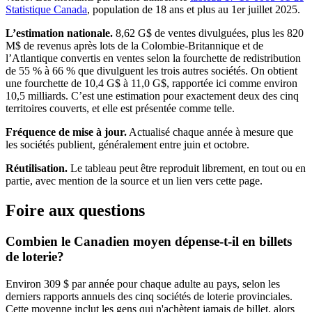
(s'ouvre dans un nouvel onglet)
Statistique Canada
, population de 18 ans et plus au 1er juillet 2025.
L’estimation nationale.
8,62 G$ de ventes divulguées, plus les 820
M$ de revenus après lots de la Colombie-Britannique et de
l’Atlantique convertis en ventes selon la fourchette de redistribution
de 55 % à 66 % que divulguent les trois autres sociétés. On obtient
une fourchette de 10,4 G$ à 11,0 G$, rapportée ici comme environ
10,5 milliards. C’est une estimation pour exactement deux des cinq
territoires couverts, et elle est présentée comme telle.
Fréquence de mise à jour.
Actualisé chaque année à mesure que
les sociétés publient, généralement entre juin et octobre.
Réutilisation.
Le tableau peut être reproduit librement, en tout ou en
partie, avec mention de la source et un lien vers cette page.
Foire aux questions
Combien le Canadien moyen dépense-t-il en billets
de loterie?
Environ 309 $ par année pour chaque adulte au pays, selon les
derniers rapports annuels des cinq sociétés de loterie provinciales.
Cette moyenne inclut les gens qui n'achètent jamais de billet, alors