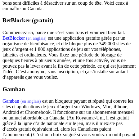
bons sont difficiles à désactiver sur un coup de tête. Voici ceux à
connaître au Canada.
BetBlocker (gratuit)
Commencez ici, parce que c’est sans frais et vraiment bien fait.
(s'ouvre dans un nouvel onglet)
BetBlocker
est une application gratuite gérée par un
(en anglais)
organisme de bienfaisance, et elle bloque plus de 349 000 sites de
jeux d’argent et 1 800 applications de jeu sur vos téléphones,
tablettes et ordinateurs. Vous fixez une période de blocage de
quelques heures à plusieurs années, et une fois activée, vous ne
pouvez pas la lever avant la fin de cette période, ce qui est justement
l’idée. C’est anonyme, sans inscription, et ça s’installe sur autant
d’appareils que vous voulez.
Gamban
(s'ouvre dans un nouvel onglet)
Gamban
est un bloqueur payant et réputé qui couvre les
(en anglais)
sites et applications de jeux d’argent sur Windows, Mac, iPhone,
Android et Chromebook. Il fonctionne sur un abonnement mensuel
ou annuel abordable au Canada. (Au Royaume-Uni, il est gratuit
grâce à la ligne d’aide nationale sur le jeu, mais il n’existe pas
d’accès gratuit équivalent ici, alors les Canadiens paient
l’abonnement.) C’est un choix soigné si vous voulez un outil payant