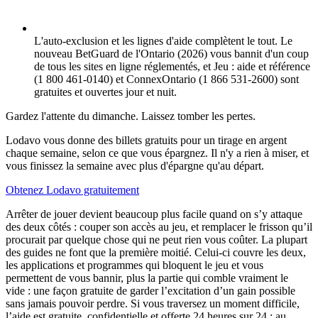
L'auto-exclusion et les lignes d'aide complètent le tout. Le
nouveau BetGuard de l'Ontario (2026) vous bannit d'un coup
de tous les sites en ligne réglementés, et Jeu : aide et référence
(1 800 461-0140) et ConnexOntario (1 866 531-2600) sont
gratuites et ouvertes jour et nuit.
Gardez l'attente du dimanche. Laissez tomber les pertes.
Lodavo vous donne des billets gratuits pour un tirage en argent
chaque semaine, selon ce que vous épargnez. Il n'y a rien à miser, et
vous finissez la semaine avec plus d'épargne qu'au départ.
Obtenez Lodavo gratuitement
Arrêter de jouer devient beaucoup plus facile quand on s’y attaque
des deux côtés : couper son accès au jeu, et remplacer le frisson qu’il
procurait par quelque chose qui ne peut rien vous coûter. La plupart
des guides ne font que la première moitié. Celui-ci couvre les deux,
les applications et programmes qui bloquent le jeu et vous
permettent de vous bannir, plus la partie qui comble vraiment le
vide : une façon gratuite de garder l’excitation d’un gain possible
sans jamais pouvoir perdre. Si vous traversez un moment difficile,
l’aide est gratuite, confidentielle et offerte 24 heures sur 24 : au