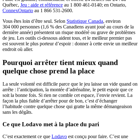
(s'ouvre dans un nouvel onglet)
Québec,
Jeu : aide et référence
au 1 800 461-0140; en Ontario,
(s'ouvre dans un nouvel onglet)
ConnexOntario
au 1 866 531-2600.
(s'ouvre dans un n
Vous êtes loin d’être seul. Selon
Statistique Canada
, environ
304 000 personnes (1,6 % des Canadiens ayant joué au cours de la
dernière année) présentent un risque modéré ou grave de problèmes
de jeu. Les outils ci-dessous aident tous, et le meilleur premier pas
est souvent le plus porteur d’espoir : donner à cette envie un meilleur
endroit où aller.
Pourquoi arrêter tient mieux quand
quelque chose prend la place
La seule volonté est difficile parce que le jeu laisse un vide quand on
arrête : l’anticipation, la montée d’adrénaline, le petit espoir que ce
soit la bonne fois. Si rien ne comble cet espace, l’envie revient. La
façon la plus fiable d’arrêter pour de bon, c’est d’échanger
l’habitude contre quelque chose qui gratte la même démangeaison
sans les dégâts.
Ce que Lodavo met à la place du pari
C’est exactement ce que
Lodavo
est conçu pour faire. C’est une