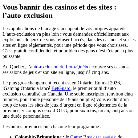
Vous bannir des casinos et des sites :
l’auto-exclusion
Les applications de blocage s’occupent de vos propres appareils.
L’auto-exclusion va plus loin : vous demandez officiellement aux
exploitants de jeux de vous refuser l’accès, dans les casinos et sur les
sites en ligne réglementés, pour une période que vous choisissez.
C’est gratuit, confidentiel, et pour bien des gens c’est l’étape la plus
puissante.
(s'ouvre dans un nouvel
Au Québec, l’
auto-exclusion de Loto-Québec
couvre ses casinos,
ses salons de jeux et son site en ligne, jusqu’à cinq ans.
Le plus gros changement récent est en Ontario. En mai 2026,
(s'ouvre dans un nouvel onglet)
iGaming Ontario a lancé
BetGuard
, le premier outil d’auto-
exclusion centralisé au Canada. Une seule inscription (environ cinq
minutes, pour toute personne de 19 ans ou plus) vous exclut d’un
coup de tous les sites de jeux d’argent en ligne réglementés de la
province, y compris ceux d’OLG, pour six mois, un an, cinq ans ou
une durée personnalisée.
Les autres provinces ont chacune leur programme :
(s'ouvre da
Colombie-Britannique :
le
Game Break
de
(en anglais)