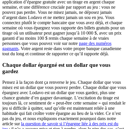
application d’épargne gratuite avec un tirage en argent chaque
semaine, et une différence cruciale par rapport au jeu : vous ne
pouvez pas perdre. Vous ne misez jamais, ne déposez jamais
d’argent dans Lodavo et ne mettez jamais un sou en jeu. Vous
connectez plutôt le compte bancaire que vous avez déjà, et chaque
semaine où vous épargnez vous rapporte des billets gratuits pour un
tirage où un utilisateur peut gagner jusqu’à 10 000 $, avec un prix
garanti d’au moins 100 $ remis chaque semaine à de vraies
personnes que vous pouvez voir sur notre
page des numéros
gagnants
. Votre argent reste dans votre propre banque canadienne
tout du long et continue de rapporter ce qu’il rapporte déjà.
Chaque dollar épargné est un dollar que vous
gardez
Pensez à la façon dont ça renverse le jeu. Chaque dollar que vous
misez est un dollar que vous pouvez perdre. Chaque dollar que vous
épargnez avec Lodavo est un dollar que vous gardez, plus une
chance gratuite d’en gagner davantage. L’excitation du tirage est
toujours là, ce sentiment de « peut-être cette semaine » qui rendait le
jeu si difficile à quitter, sauf qu’elle est maintenant reliée à une
habitude qui fait croître votre épargne au lieu de la vider. Ce n’est
pas du jeu, et nous expliquons exactement pourquoi dans notre
article sur
la question de savoir si l’épargne liée à des prix est du
jeu
: il n’y a aucune mise et rien à perdre, alors le pire des cas, c’est