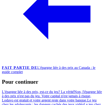
FAIT PARTIE DE
L'épargne liée à des prix au Canada : le
guide complet
Pour continuer
L'épargne liée à des prix, est-ce du jeu? La vérité
Non, l'épargne liée
à des prix n'est pas du jeu. Votre capital n'est jamais à risque,
Lodavo est gratuit et votre argent reste dans votre banque.
Le jeu
chez les adolescents : les dangers cachés des jeux vidéo
Le jeu chez