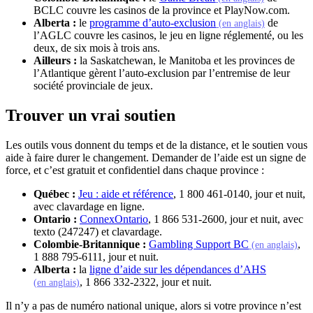
BCLC couvre les casinos de la province et PlayNow.com.
(s'ouvre d
Alberta :
le
programme d’auto-exclusion
de
(en anglais)
l’AGLC couvre les casinos, le jeu en ligne réglementé, ou les
deux, de six mois à trois ans.
Ailleurs :
la Saskatchewan, le Manitoba et les provinces de
l’Atlantique gèrent l’auto-exclusion par l’entremise de leur
société provinciale de jeux.
Trouver un vrai soutien
Les outils vous donnent du temps et de la distance, et le soutien vous
aide à faire durer le changement. Demander de l’aide est un signe de
force, et c’est gratuit et confidentiel dans chaque province :
(s'ouvre dans un nouvel onglet)
Québec :
Jeu : aide et référence
, 1 800 461-0140, jour et nuit,
avec clavardage en ligne.
(s'ouvre dans un nouvel onglet)
Ontario :
ConnexOntario
, 1 866 531-2600, jour et nuit, avec
texto (247247) et clavardage.
(s'
Colombie-Britannique :
Gambling Support BC
,
(en anglais)
1 888 795-6111, jour et nuit.
Alberta :
la
ligne d’aide sur les dépendances d’AHS
(s'ouvre dans un nouvel onglet)
, 1 866 332-2322, jour et nuit.
(en anglais)
Il n’y a pas de numéro national unique, alors si votre province n’est