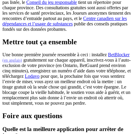
(s'ouvre dans un nouvel onglet
pas listée, le
Conseil du jeu responsable
tient un répertoire pour
chaque province. Des consultations gratuites sont aussi offertes par
les services de santé provinciaux, les Joueurs anonymes tiennent des
rencontres d’entraide partout au pays, et le
Centre canadien sur les
(s'ouvre dans un nouvel onglet)
dépendances et l’usage de substances
publie des conseils pratiques
fondés sur des données probantes.
Mettre tout ça ensemble
Une bonne première journée ressemble à ceci : installez
BetBlocker
(s'ouvre dans un nouvel onglet)
gratuitement sur chaque appareil, inscrivez-vous à l’auto-
(en anglais)
exclusion de votre province (en Ontario, BetGuard prend environ
cinq minutes), enregistrez un numéro d’aide dans votre téléphone, et
téléchargez
Lodavo
pour que, la prochaine fois que vous sentirez
l’envie de miser, vous ayez un meilleur endroit où la mettre : un
tirage gratuit où la seule chose qui grandit, c’est votre épargne. Le
blocage coupe la vieille habitude, le soutien vous aide à guérir, et un
remplacement plus sain donne à l’envie un endroit où atterrir où,
tout simplement, vous ne pouvez pas perdre.
Foire aux questions
Quelle est la meilleure application pour arrêter de