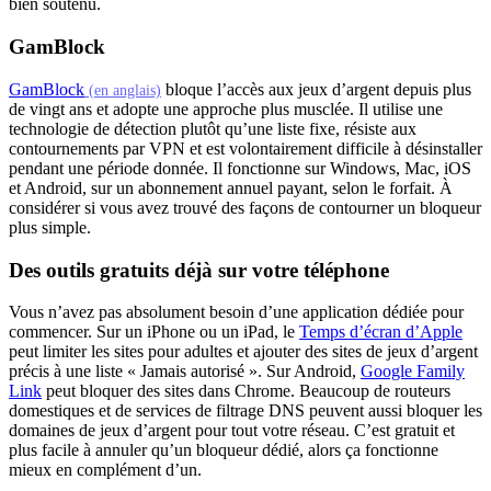
bien soutenu.
GamBlock
(s'ouvre dans un nouvel onglet)
GamBlock
bloque l’accès aux jeux d’argent depuis plus
(en anglais)
de vingt ans et adopte une approche plus musclée. Il utilise une
technologie de détection plutôt qu’une liste fixe, résiste aux
contournements par VPN et est volontairement difficile à désinstaller
pendant une période donnée. Il fonctionne sur Windows, Mac, iOS
et Android, sur un abonnement annuel payant, selon le forfait. À
considérer si vous avez trouvé des façons de contourner un bloqueur
plus simple.
Des outils gratuits déjà sur votre téléphone
Vous n’avez pas absolument besoin d’une application dédiée pour
(s'o
commencer. Sur un iPhone ou un iPad, le
Temps d’écran d’Apple
peut limiter les sites pour adultes et ajouter des sites de jeux d’argent
précis à une liste « Jamais autorisé ». Sur Android,
Google Family
(s'ouvre dans un nouvel onglet)
Link
peut bloquer des sites dans Chrome. Beaucoup de routeurs
domestiques et de services de filtrage DNS peuvent aussi bloquer les
domaines de jeux d’argent pour tout votre réseau. C’est gratuit et
plus facile à annuler qu’un bloqueur dédié, alors ça fonctionne
mieux en complément d’un.