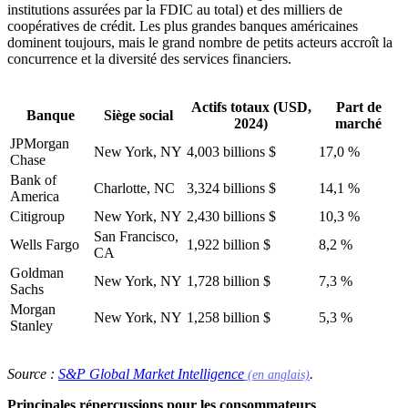
institutions assurées par la FDIC au total) et des milliers de
coopératives de crédit. Les plus grandes banques américaines
dominent toujours, mais le grand nombre de petits acteurs accroît la
concurrence et la diversité des services financiers.
Actifs totaux (USD,
Part de
Banque
Siège social
2024)
marché
JPMorgan
New York, NY
4,003 billions $
17,0 %
Chase
Bank of
Charlotte, NC
3,324 billions $
14,1 %
America
Citigroup
New York, NY
2,430 billions $
10,3 %
San Francisco,
Wells Fargo
1,922 billion $
8,2 %
CA
Goldman
New York, NY
1,728 billion $
7,3 %
Sachs
Morgan
New York, NY
1,258 billion $
5,3 %
Stanley
(s'ouvre dans un 
Source :
S&P Global Market Intelligence
.
(en anglais)
Principales répercussions pour les consommateurs