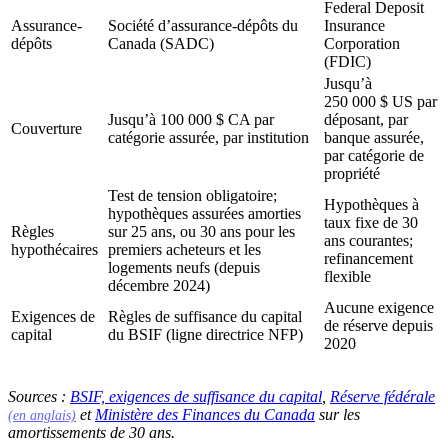
Federal Deposit
Assurance-
Société d’assurance-dépôts du
Insurance
dépôts
Canada (SADC)
Corporation
(FDIC)
Jusqu’à
250 000 $ US par
Jusqu’à 100 000 $ CA par
déposant, par
Couverture
catégorie assurée, par institution
banque assurée,
par catégorie de
propriété
Test de tension obligatoire;
Hypothèques à
hypothèques assurées amorties
taux fixe de 30
Règles
sur 25 ans, ou 30 ans pour les
ans courantes;
hypothécaires
premiers acheteurs et les
refinancement
logements neufs (depuis
flexible
décembre 2024)
Aucune exigence
Exigences de
Règles de suffisance du capital
de réserve depuis
capital
du BSIF (ligne directrice NFP)
2020
(s'ouvre dans un no
Sources :
BSIF, exigences de suffisance du capital
,
Réserve fédérale
(s'ouvre dans un nouvel onglet)
(s'ouvre dans un nouv
et
Ministère des Finances du Canada
sur les
(en anglais)
amortissements de 30 ans.