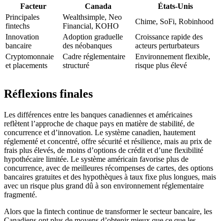
Facteur
Canada
États-Unis
Principales
Wealthsimple, Neo
Chime, SoFi, Robinhood
fintechs
Financial, KOHO
Innovation
Adoption graduelle
Croissance rapide des
bancaire
des néobanques
acteurs perturbateurs
Cryptomonnaie
Cadre réglementaire
Environnement flexible,
et placements
structuré
risque plus élevé
Réflexions finales
Les différences entre les banques canadiennes et américaines
reflètent l’approche de chaque pays en matière de stabilité, de
concurrence et d’innovation. Le système canadien, hautement
réglementé et concentré, offre sécurité et résilience, mais au prix de
frais plus élevés, de moins d’options de crédit et d’une flexibilité
hypothécaire limitée. Le système américain favorise plus de
concurrence, avec de meilleures récompenses de cartes, des options
bancaires gratuites et des hypothèques à taux fixe plus longues, mais
avec un risque plus grand dû à son environnement réglementaire
fragmenté.
Alors que la fintech continue de transformer le secteur bancaire, les
Canadiens ont plus de moyens d’obtenir mieux que ce que les