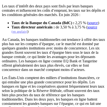
Les taux d’intérêt des deux pays sont fixés par leurs banques
centrales et influencent les coûts d’emprunt, les taux sur les dépôts et
les conditions générales des marchés. En juin 2026 :
(s'ouv
Taux de la Banque du Canada (BdC) :
2,25 % (
source
)
Taux directeur américain :
de 3,50 % à 3,75 % (
source
(s'ouvre dans un nouvel onglet)
)
(en anglais)
Au Canada, les banques traditionnelles ont tendance à offrir des taux
plus bas sur les comptes d’épargne, car le marché est dominé par
quelques grandes institutions avec moins de concurrence. Les six
grandes fixent souvent les taux d’épargne bien sous le taux de la
banque centrale, ce qui limite les avantages pour les déposants
ordinaires. Les banques en ligne comme EQ Bank et Tangerine
offrent généralement des taux plus élevés, car elles se font
concurrence dans un marché comptant moins d’acteurs.
Les États-Unis comptent des milliers d’institutions financières, ce
qui entraîne une plus grande concurrence pour les dépôts. Les
banques en ligne et les coopératives ajustent fréquemment leurs taux
selon la politique de la Réserve fédérale, offrant souvent des taux
bien plus proches du taux de référence que les banques
traditionnelles. Dans les deux pays, les banques en ligne battent
constamment les grandes banques sur l’épargne, ce qui en fait une