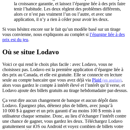
la croissance garantie, et laissez l’épargne liée à des prix faire
tenir l’habitude. Les deux règlent des problèmes différents,
alors ce n’est pas vraiment l’un ou l’autre, et avec une
application, il n’y a rien à céder pour avoir les deux.
Si vous hésitez encore sur le fait qu’un modèle basé sur un tirage
vous convienne, nous expliquons au complet si
l’épargne liée à des
prix est du jeu
.
Où se situe Lodavo
Voici ce qui rend le choix plus facile : avec Lodavo, vous ne
choisissez pas. Lodavo est la première application d’épargne liée à
des prix au Canada, et elle est gratuite. Elle se connecte en lecture
(s'o
seule au compte bancaire que vous avez déjà via
Plaid
,
(en anglais)
alors vous gardez le compte à intérêt élevé et l’intérêt qu’il verse, et
Lodavo ajoute des billets gratuits au tirage hebdomadaire par-dessus.
Ça veut dire aucun changement de banque et aucun dépôt dans
Lodavo. Épargnez plus, détenez plus de billets, avec jusqu’à
10 000 $ à gagner et un prix garanti d’au moins 100 $ remis à un
utilisateur chaque semaine. Donc, au lieu d’échanger l’intérêt contre
une chance de gagner, vous gardez les deux. Téléchargez Lodavo
gratuitement sur iOS ou Android et voyez combien de billets votre