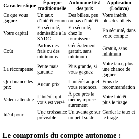
Épargne
Autonome lié à
Application
Caractéristique
traditionnelle
des prix
(Lodavo)
Ce que vous
Un taux
Des billets, peu
Votre intérêt,
gagnez
d’intérêt connu
ou pas d’intérêt
plus des billets
En sécurité,
En sécurité,
En sécurité, dans
Votre capital
admissible à la
chez le
votre compte
SADC
fournisseur
Parfois des
Généralement
Gratuit, sans
Coût
frais ou des
gratuit, sans
minimum
minimums
minimum
Votre taux, plus
Petite mais
Plus grande, si
La récompense
une chance de
garantie
vous gagnez
gagner
Qui finance les
L’intérêt auquel
Frais de
Aucun prix
prix
vous renoncez
recommandation
À peu près la
L’intérêt qui
Votre intérêt,
Valeur attendue
même, reprise
vous est versé
plus le tirage
autrement
Une croissance
Un avantage sur
Garder le taux et
Idéal pour
prévisible
un petit solde
le tirage
Le compromis du compte autonome :