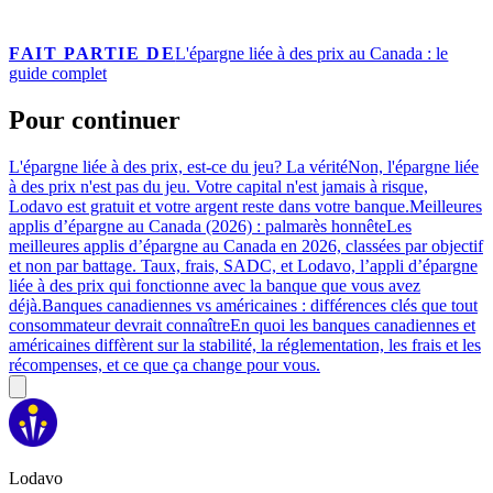
FAIT PARTIE DE
L'épargne liée à des prix au Canada : le
guide complet
Pour continuer
L'épargne liée à des prix, est-ce du jeu? La vérité
Non, l'épargne liée
à des prix n'est pas du jeu. Votre capital n'est jamais à risque,
Lodavo est gratuit et votre argent reste dans votre banque.
Meilleures
applis d’épargne au Canada (2026) : palmarès honnête
Les
meilleures applis d’épargne au Canada en 2026, classées par objectif
et non par battage. Taux, frais, SADC, et Lodavo, l’appli d’épargne
liée à des prix qui fonctionne avec la banque que vous avez
déjà.
Banques canadiennes vs américaines : différences clés que tout
consommateur devrait connaître
En quoi les banques canadiennes et
américaines diffèrent sur la stabilité, la réglementation, les frais et les
récompenses, et ce que ça change pour vous.
Lodavo