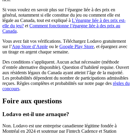
Si vous voulez en savoir plus sur l’épargne liée à des prix en
général, notamment si elle constitue du jeu ou comment elle est
légale au Canada, tout est expliqué à
L’épargne liée à des prix est-
elle du jeu?
et
Comment fonctionne l’épargne liée à des prix au
Canada
.
Vous avez fait vos vérifications. Téléchargez Lodavo gratuitement
(s'ouvre dans un nouvel onglet)
(s'ouvre dans un nou
sur l’
App Store d’Apple
ou le
Google Play Store
, et épargnez avec
un tirage en argent chaque semaine.
Des conditions s’appliquent. Aucun achat nécessaire (méthode
d’entrée alternative disponible). Question d’habileté requise. Ouvert
aux résidents légaux du Canada ayant atteint l’âge de la majorité.
Les probabilités dépendent du nombre de participations admissibles
reçues. Règles complètes et probabilités sur notre page des
règles du
concours
.
Foire aux questions
Lodavo est-il une arnaque?
Non. Lodavo est une entreprise canadienne légitime fondée à
Montréal en 2024 et soutenue par Fintech Cadence et Station