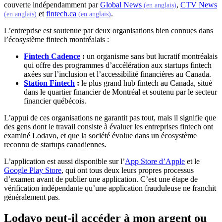
(s'ouvre dans 
couverte indépendamment par
Global News
,
CTV News
(en anglais)
(s'ouvre dans un nouvel onglet)
(s'ouvre dans un nouvel onglet)
et
fintech.ca
.
(en anglais)
(en anglais)
L’entreprise est soutenue par deux organisations bien connues dans
l’écosystème fintech montréalais :
(s'ouvre dans un nouvel onglet)
Fintech Cadence
:
un organisme sans but lucratif montréalais
qui offre des programmes d’accélération aux startups fintech
axées sur l’inclusion et l’accessibilité financières au Canada.
(s'ouvre dans un nouvel onglet)
Station Fintech
:
le plus grand hub fintech au Canada, situé
dans le quartier financier de Montréal et soutenu par le secteur
financier québécois.
L’appui de ces organisations ne garantit pas tout, mais il signifie que
des gens dont le travail consiste à évaluer les entreprises fintech ont
examiné Lodavo, et que la société évolue dans un écosystème
reconnu de startups canadiennes.
(s'ouvre da
L’application est aussi disponible sur l’
App Store d’Apple
et le
(s'ouvre dans un nouvel onglet)
Google Play Store
, qui ont tous deux leurs propres processus
d’examen avant de publier une application. C’est une étape de
vérification indépendante qu’une application frauduleuse ne franchit
généralement pas.
Lodavo peut-il accéder à mon argent ou