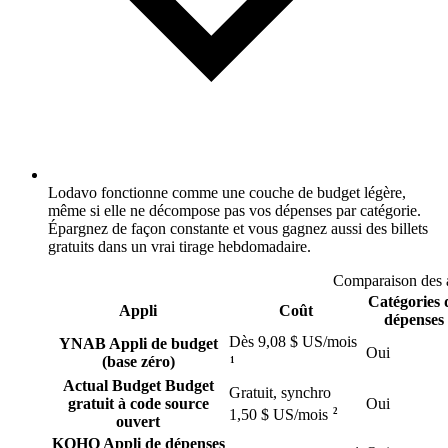
Lodavo fonctionne comme une couche de budget légère,
même si elle ne décompose pas vos dépenses par catégorie.
Épargnez de façon constante et vous gagnez aussi des billets
gratuits dans un vrai tirage hebdomadaire.
Comparaison des 
Catégories 
Appli
Coût
dépenses
Dès 9,08 $ US/mois
YNAB
Appli de budget
Oui
(base zéro)
1
Actual Budget
Budget
Gratuit, synchro
gratuit à code source
Oui
2
1,50 $ US/mois
ouvert
KOHO
Appli de dépenses