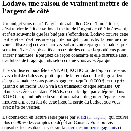
Lodavo, une raison de vraiment mettre de
l’argent de côté
Un budget vous dit où l’argent devrait aller. Ce qu’il ne fait pas,
c’est rendre le fait de vraiment mettre de l’argent de côté intéressant,
et c’est souvent là que les budgets s’effondrent. Lodavo couvre cette
partie, et ce n’est pas une appli de budget : connectez la banque que
vous utilisez déjà et vous pouvez suivre votre épargne semaine après
semaine, fixer des objectifs et recevoir des conseils quotidiens pour
ancrer l’habitude. Épargnez de façon constante et elle distribue aussi
des billets de tirage gratuits selon ce que vous avez épargné.
Elle s’utilise en parallèle de YNAB, KOHO ou de l’appli que vous
avez choisie ci-dessus, plutôt que de la remplacer. Le tirage a lieu
chaque semaine : vous pouvez gagner jusqu’à 10 000 $, et un prix
garanti d’au moins 100 $ va à un utilisateur chaque semaine. Un
plan base zéro strict dans YNAB, ou un budget par catégorie dans
KOHO, a quand même besoin d’une raison de garder l’épargne en
mouvement, et ça fait de cette ligne la partie du budget que vous
avez hâte de vérifier.
(s'ouvre dans
La connexion en lecture seule passe par
Plaid
, qui couvre
(en anglais)
plus de 99 % des comptes de dépôt au Canada. Vous pouvez
consulter les résultats passés sur la
page des numéros gagnants
et