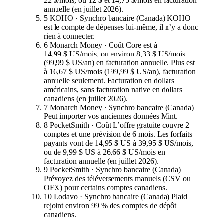
22 $/mois, ou 12 $ et 14,75 $/mois en facturation
annuelle (en juillet 2026).
5
KOHO · Synchro bancaire (Canada)
KOHO
est le compte de dépenses lui-même, il n’y a donc
rien à connecter.
6
Monarch Money · Coût
Core est à
14,99 $ US/mois, ou environ 8,33 $ US/mois
(99,99 $ US/an) en facturation annuelle. Plus est
à 16,67 $ US/mois (199,99 $ US/an), facturation
annuelle seulement. Facturation en dollars
américains, sans facturation native en dollars
canadiens (en juillet 2026).
7
Monarch Money · Synchro bancaire (Canada)
Peut importer vos anciennes données Mint.
8
PocketSmith · Coût
L’offre gratuite couvre 2
comptes et une prévision de 6 mois. Les forfaits
payants vont de 14,95 $ US à 39,95 $ US/mois,
ou de 9,99 $ US à 26,66 $ US/mois en
facturation annuelle (en juillet 2026).
9
PocketSmith · Synchro bancaire (Canada)
Prévoyez des téléversements manuels (CSV ou
OFX) pour certains comptes canadiens.
10
Lodavo · Synchro bancaire (Canada)
Plaid
rejoint environ 99 % des comptes de dépôt
canadiens.