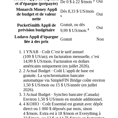
Oui
4
De 0 $ à 22 $/mois
et d’épargne (prépayée)
Monarch Money
Appli
Dès 8,33 $ US/mois
de budget et de valeur
Oui
6
nette
Gratuit, ou dès
PocketSmith
Appli de
Oui
prévision budgétaire
8
9,99 $ US/mois
Lodavo
Appli d’épargne
Gratuit
Non
liée à des prix
1
YNAB · Coût
C’est le tarif annuel
(109 $ US/an); en facturation mensuelle, c’est
14,99 $ US/mois. Facturation en dollars
américains uniquement (en juillet 2026).
2
Actual Budget · Coût
L’appli de base est
gratuite. La synchronisation bancaire
automatique via SimpleFIN Bridge coûte environ
1,50 $ US/mois ou 15 $ US/année (en juillet
2026).
3
Actual Budget · Synchro bancaire (Canada)
Environ 1,50 $ US/mois en module additionnel.
4
KOHO · Coût
Essential est gratuit avec dépôt
direct ou 1 000 $ déposés par mois, sinon
4 $/mois. Extra est à 18 $/mois et Everything à