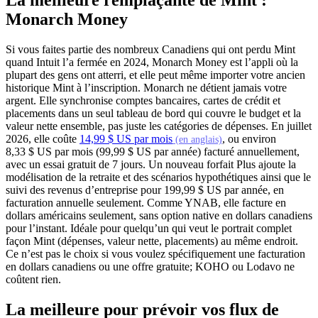
Monarch Money
Si vous faites partie des nombreux Canadiens qui ont perdu Mint
quand Intuit l’a fermée en 2024, Monarch Money est l’appli où la
plupart des gens ont atterri, et elle peut même importer votre ancien
historique Mint à l’inscription. Monarch ne détient jamais votre
argent. Elle synchronise comptes bancaires, cartes de crédit et
placements dans un seul tableau de bord qui couvre le budget et la
valeur nette ensemble, pas juste les catégories de dépenses. En juillet
(s'ouvre dans un nouv
2026, elle coûte
14,99 $ US par mois
, ou environ
(en anglais)
8,33 $ US par mois (99,99 $ US par année) facturé annuellement,
avec un essai gratuit de 7 jours. Un nouveau forfait Plus ajoute la
modélisation de la retraite et des scénarios hypothétiques ainsi que le
suivi des revenus d’entreprise pour 199,99 $ US par année, en
facturation annuelle seulement. Comme YNAB, elle facture en
dollars américains seulement, sans option native en dollars canadiens
pour l’instant. Idéale pour quelqu’un qui veut le portrait complet
façon Mint (dépenses, valeur nette, placements) au même endroit.
Ce n’est pas le choix si vous voulez spécifiquement une facturation
en dollars canadiens ou une offre gratuite; KOHO ou Lodavo ne
coûtent rien.
La meilleure pour prévoir vos flux de