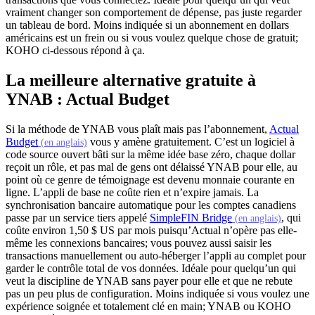
vraiment changer son comportement de dépense, pas juste regarder
un tableau de bord. Moins indiquée si un abonnement en dollars
américains est un frein ou si vous voulez quelque chose de gratuit;
KOHO ci-dessous répond à ça.
La meilleure alternative gratuite à
YNAB : Actual Budget
Si la méthode de YNAB vous plaît mais pas l’abonnement,
Actual
(s'ouvre dans un nouvel onglet)
Budget
vous y amène gratuitement. C’est un logiciel à
(en anglais)
code source ouvert bâti sur la même idée base zéro, chaque dollar
reçoit un rôle, et pas mal de gens ont délaissé YNAB pour elle, au
point où ce genre de témoignage est devenu monnaie courante en
ligne. L’appli de base ne coûte rien et n’expire jamais. La
synchronisation bancaire automatique pour les comptes canadiens
(s'ouvr
passe par un service tiers appelé
SimpleFIN Bridge
, qui
(en anglais)
coûte environ 1,50 $ US par mois puisqu’Actual n’opère pas elle-
même les connexions bancaires; vous pouvez aussi saisir les
transactions manuellement ou auto-héberger l’appli au complet pour
garder le contrôle total de vos données. Idéale pour quelqu’un qui
veut la discipline de YNAB sans payer pour elle et que ne rebute
pas un peu plus de configuration. Moins indiquée si vous voulez une
expérience soignée et totalement clé en main; YNAB ou KOHO