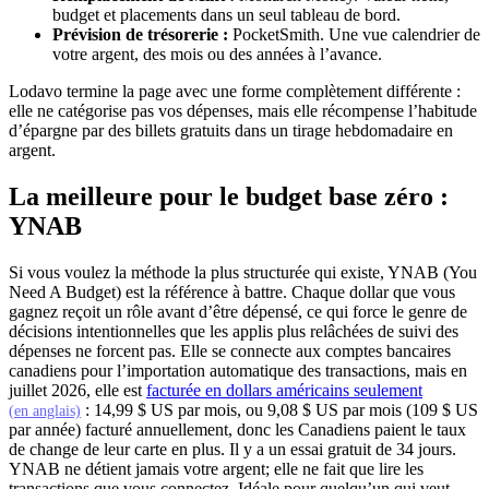
budget et placements dans un seul tableau de bord.
Prévision de trésorerie :
PocketSmith. Une vue calendrier de
votre argent, des mois ou des années à l’avance.
Lodavo termine la page avec une forme complètement différente :
elle ne catégorise pas vos dépenses, mais elle récompense l’habitude
d’épargne par des billets gratuits dans un tirage hebdomadaire en
argent.
La meilleure pour le budget base zéro :
YNAB
Si vous voulez la méthode la plus structurée qui existe, YNAB (You
Need A Budget) est la référence à battre. Chaque dollar que vous
gagnez reçoit un rôle avant d’être dépensé, ce qui force le genre de
décisions intentionnelles que les applis plus relâchées de suivi des
dépenses ne forcent pas. Elle se connecte aux comptes bancaires
canadiens pour l’importation automatique des transactions, mais en
juillet 2026, elle est
facturée en dollars américains seulement
(s'ouvre dans un nouvel onglet)
: 14,99 $ US par mois, ou 9,08 $ US par mois (109 $ US
(en anglais)
par année) facturé annuellement, donc les Canadiens paient le taux
de change de leur carte en plus. Il y a un essai gratuit de 34 jours.
YNAB ne détient jamais votre argent; elle ne fait que lire les
transactions que vous connectez. Idéale pour quelqu’un qui veut