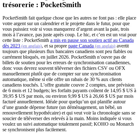
trésorerie : PocketSmith
PocketSmith fait quelque chose que les autres ne font pas : elle place
votre argent sur un calendrier et le projette dans le futur, pour que
vous puissiez voir si vous manquerez d’argent avant la paie, trois
mois à l’avance, pas juste après coup. Le hic, et c’en est un vrai pour
cette liste : PocketSmith
a mis en pause son soutien actif au Canada
(s'ouvre dans un nouvel onglet)
(s'ouvre dan
dès 2023
, et sa propre
page Canada
avertit
(en anglais)
(en anglais)
toujours que plusieurs flux bancaires canadiens sont peu fiables ou
carrément bloqués, en juillet 2026. PocketSmith n’ouvre pas de
billets de soutien pour les erreurs de synchronisation canadiennes,
donc vous devrez souvent téléverser des fichiers CSV ou OFX
manuellement plutôt que de compter sur une synchronisation
automatique, même si elle offre un rabais de 30 % aux clients
canadiens touchés. L’offre gratuite couvre 2 comptes, une prévision
de 6 mois et 12 budgets; les forfaits payants coûtent de 14,95 $ US à
39,95 $ US par mois, ou environ 9,99 $ US à 26,66 $ US par mois
facturé annuellement. Idéale pour quelqu’un qui planifie autour
d’une grande dépense future (un déménagement, un bébé, un
renouvellement hypothécaire) et qui veut voir la chronologie sans se
soucier de téléverser des relevés à la main. Moins indiquée si vous
voulez un suivi automatique totalement passif; KOHO ou Monarch
se synchronisent plus facilement.